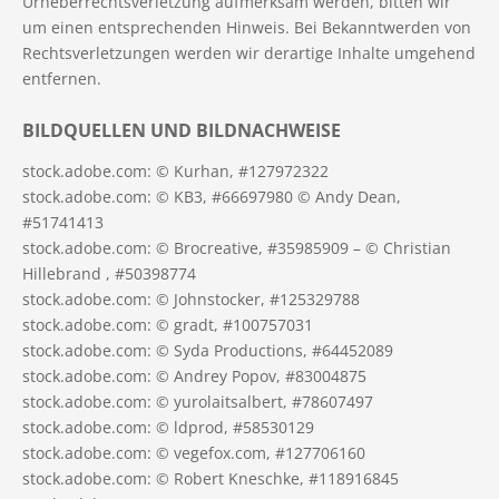
Urheberrechtsverletzung aufmerksam werden, bitten wir
um einen entsprechenden Hinweis. Bei Bekanntwerden von
Rechtsverletzungen werden wir derartige Inhalte umgehend
entfernen.
BILDQUELLEN UND BILDNACHWEISE
stock.adobe.com: © Kurhan, #127972322
stock.adobe.com: © KB3, #66697980 © Andy Dean,
#51741413
stock.adobe.com: © Brocreative, #35985909 – © Christian
Hillebrand , #50398774
stock.adobe.com: © Johnstocker, #125329788
stock.adobe.com: © gradt, #100757031
stock.adobe.com: © Syda Productions, #64452089
stock.adobe.com: © Andrey Popov, #83004875
stock.adobe.com: © yurolaitsalbert, #78607497
stock.adobe.com: © ldprod, #58530129
stock.adobe.com: © vegefox.com, #127706160
stock.adobe.com: © Robert Kneschke, #118916845