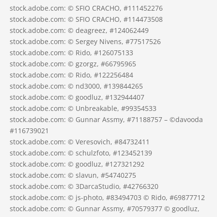
stock.adobe.com: © SFIO CRACHO, #111452276
stock.adobe.com: © SFIO CRACHO, #114473508
stock.adobe.com: © deagreez, #124062449
stock.adobe.com: © Sergey Nivens, #77517526
stock.adobe.com: © Rido, #126075133
stock.adobe.com: © gzorgz, #66795965
stock.adobe.com: © Rido, #122256484
stock.adobe.com: © nd3000, #139844265
stock.adobe.com: © goodluz, #132944407
stock.adobe.com: © Unbreakable, #99354533
stock.adobe.com: © Gunnar Assmy, #71188757 – ©davooda
#116739021
stock.adobe.com: © Veresovich, #84732411
stock.adobe.com: © schulzfoto, #123452139
stock.adobe.com: © goodluz, #127321292
stock.adobe.com: © slavun, #54740275
stock.adobe.com: © 3DarcaStudio, #42766320
stock.adobe.com: © js-photo, #83494703 © Rido, #69877712
stock.adobe.com: © Gunnar Assmy, #70579377 © goodluz,