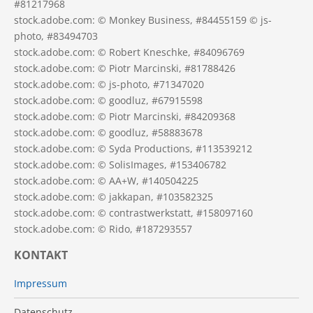
#81217968
stock.adobe.com: © Monkey Business, #84455159 © js-
photo, #83494703
stock.adobe.com: © Robert Kneschke, #84096769
stock.adobe.com: © Piotr Marcinski, #81788426
stock.adobe.com: © js-photo, #71347020
stock.adobe.com: © goodluz, #67915598
stock.adobe.com: © Piotr Marcinski, #84209368
stock.adobe.com: © goodluz, #58883678
stock.adobe.com: © Syda Productions, #113539212
stock.adobe.com: © SolisImages, #153406782
stock.adobe.com: © AA+W, #140504225
stock.adobe.com: © jakkapan, #103582325
stock.adobe.com: © contrastwerkstatt, #158097160
stock.adobe.com: © Rido, #187293557
KONTAKT
Impressum
Datenschutz