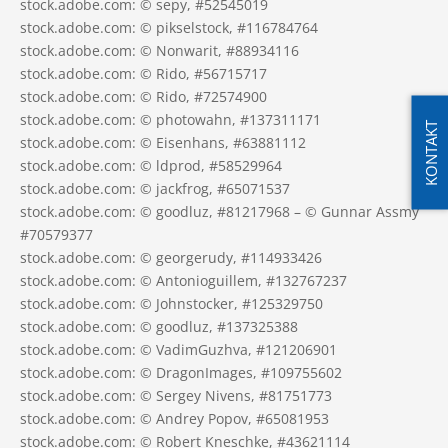
stock.adobe.com: © sepy, #52545019
stock.adobe.com: © pikselstock, #116784764
stock.adobe.com: © Nonwarit, #88934116
stock.adobe.com: © Rido, #56715717
stock.adobe.com: © Rido, #72574900
stock.adobe.com: © photowahn, #137311171
KONTAKT
stock.adobe.com: © Eisenhans, #63881112
stock.adobe.com: © ldprod, #58529964
stock.adobe.com: © jackfrog, #65071537
stock.adobe.com: © goodluz, #81217968 – © Gunnar Assmy
#70579377
stock.adobe.com: © georgerudy, #114933426
stock.adobe.com: © Antonioguillem, #132767237
stock.adobe.com: © Johnstocker, #125329750
stock.adobe.com: © goodluz, #137325388
stock.adobe.com: © VadimGuzhva, #121206901
stock.adobe.com: © DragonImages, #109755602
stock.adobe.com: © Sergey Nivens, #81751773
stock.adobe.com: © Andrey Popov, #65081953
stock.adobe.com: © Robert Kneschke, #43621114